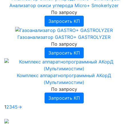
Анализатор окиси углерода Micro+ Smokerlyzer
По запросу
Запросить КП
Газоанализатор GASTRO+ GASTROLYZER
По запросу
Запросить КП
Комплекс аппаратнопрограммный АКорД
(Мультимиостим)
По запросу
Запросить КП
1
2
3
4
5
→