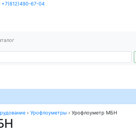
+7(812)490-67-04
аталог
рудование
›
Урофлоуметры
›
Урофлоуметр МБН
БН