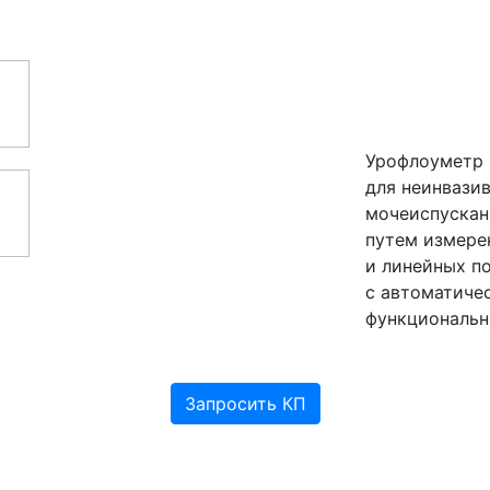
Урофлоуметр 
для неинвази
мочеиспускан
путем измере
и линейных п
с автоматиче
функциональн
Запросить КП