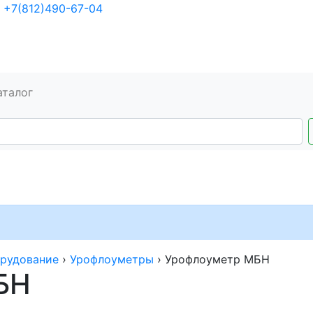
+7(812)490-67-04
аталог
рудование
›
Урофлоуметры
›
Урофлоуметр МБН
БН