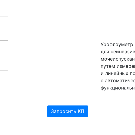
Урофлоуметр 
для неинвази
мочеиспускан
путем измере
и линейных п
с автоматиче
функциональн
Запросить КП