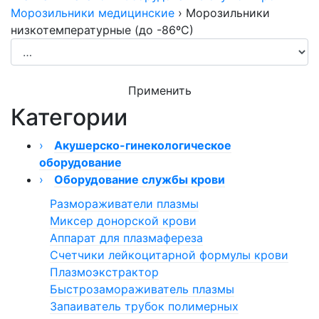
Морозильники медицинские
›
Морозильники
низкотемпературные (до -86ºС)
Применить
Категории
›
Акушерско-гинекологическое
оборудование
›
›
Оборудование службы крови
Кольпоскопы
Видеокольпоскопы
Кольпоскоп КС-02
Размораживатели плазмы
Гинекологическое оборудование ТРИМА
Кольпоскопы КС-01
Миксер донорской крови
›
Кольпоскопы модели 050/054
Мониторы фетальные
Аппарат для плазмафереза
›
Кольпоскопы КС
Монитор фетальный Сономед
Кресла гинекологические
Счетчики лейкоцитарной формулы крови
Фототерапия новорожденных
Кольпоскопы бинокулярные
Монитор фетальный ComenStar
Кресла гинекологические Welle
Плазмоэкстрактор
Гистероскопы
Быстрозамораживатель плазмы
Гистерорезектоскопы
Запаиватель трубок полимерных
Гистерорезектоскоп биполярный