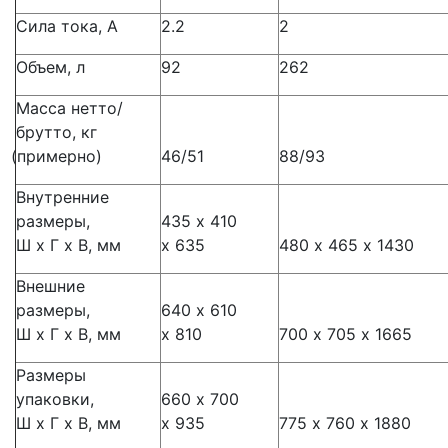
Сила тока, А
2.2
2
Объем, л
92
262
Масса нетто/
брутто, кг
(примерно
)
46/51
88/93
Внутренние
размеры,
435 х 410
Ш х Г х В, мм
х 635
480 х 465 х 1430
Внешние
размеры,
640 х 610
Ш х Г х В, мм
х 810
700 х 705 х 1665
Размеры
упаковки,
660 х 700
Ш х Г х В, мм
х 935
775 х 760 х 1880