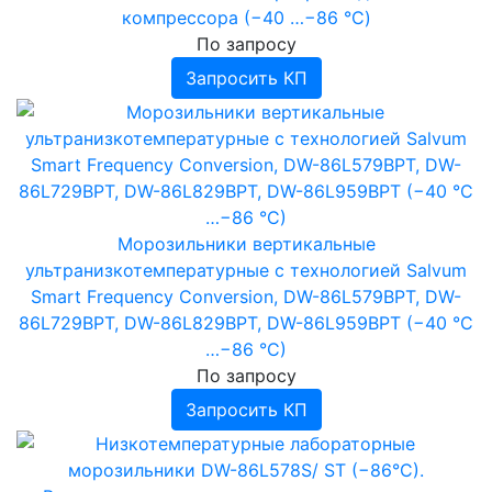
компрессора (−40 …−86 °C)
По запросу
Запросить КП
Морозильники вертикальные
ультранизкотемпературные с технологией Salvum
Smart Frequency Conversion, DW-86L579BPT, DW-
86L729BPT, DW-86L829BPT, DW-86L959BPT (−40 °C
…−86 °C)
По запросу
Запросить КП