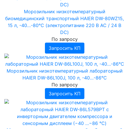
Аппараты для интерференционной терапии
Измерители мощности
Нейростимуляторы
Аэроионизаторы
Морозильник низкотемпературный
Аппараты биоритмостимуляции
биомедицинский транспортный HAIER DW-80WZ15,
›
Ингаляторы, небулайзеры
15 л, -40…-80°С (электропитание 220 В AC / 24 В
Инфракрасные приборы
Ингаляторы Дельфин, ИНКО
DC)
Фототерапевтические транскраниальные
Ингаляторы Альбедо
По запросу
аппараты ELMEDLIFE
Запросить КП
Прочее
Морозильник низкотемпературный лабораторный
HAIER DW-86L100J, 100 л, -40…-86°С
По запросу
Запросить КП