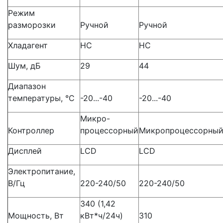
Режим
разморозки
Ручной
Ручной
Хладагент
HС
HC
Шум, дБ
29
44
Диапазон
температуры, °C
-20...-40
-20...-40
Микро-
Контроллер
процессорный
Микропроцессорны
Дисплей
LCD
LCD
Электропитание,
В/Гц
220-240/50
220-240/50
340
(1
,42
Мощность, Вт
кВт*ч/24ч)
310