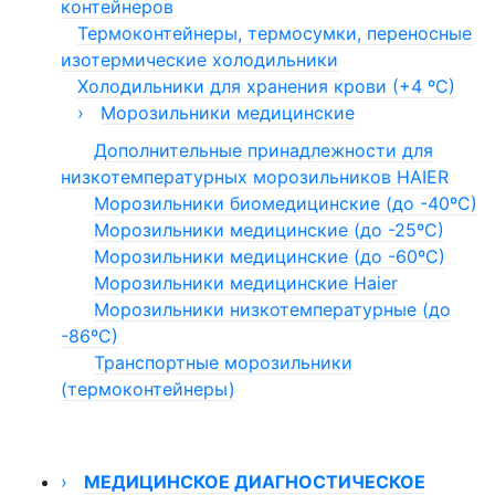
контейнеров
Гистероскопы офисные (тонкие)
Термоконтейнеры, термосумки, переносные
Инструмент для гистероскопии
изотермические холодильники
Принадлежности для эндоскопии
Холодильники для хранения крови (+4 ºС)
Электроды для гистерорезектоскопии
›
Морозильники медицинские
Оптика для гистероскопов и
Дополнительные принадлежности для
гистерорезектоскопов
низкотемпературных морозильников HAIER
Стволы адаптеры для гистероскопов и
Морозильники биомедицинские (до -40ºС)
гистерорезектоскопов
Морозильники медицинские (до -25ºС)
Устройства обогрева новорожденных,
Морозильники медицинские (до -60ºС)
матрасы для пеленальных столов
Морозильники медицинские Haier
Эвакуаторы дыма
Морозильники низкотемпературные (до
-86ºС)
Транспортные морозильники
(термоконтейнеры)
›
МЕДИЦИНСКОЕ ДИАГНОСТИЧЕСКОЕ