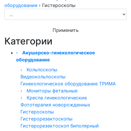
оборудование
›
Гистероскопы
Применить
Категории
›
Акушерско-гинекологическое
оборудование
›
Кольпоскопы
Видеокольпоскопы
Кольпоскоп КС-02
Гинекологическое оборудование ТРИМА
Кольпоскопы КС-01
›
Кольпоскопы модели 050/054
Мониторы фетальные
›
Кольпоскопы КС
Монитор фетальный Сономед
Кресла гинекологические
Фототерапия новорожденных
Кольпоскопы бинокулярные
Монитор фетальный ComenStar
Кресла гинекологические Welle
Гистероскопы
Гистерорезектоскопы
Гистерорезектоскоп биполярный