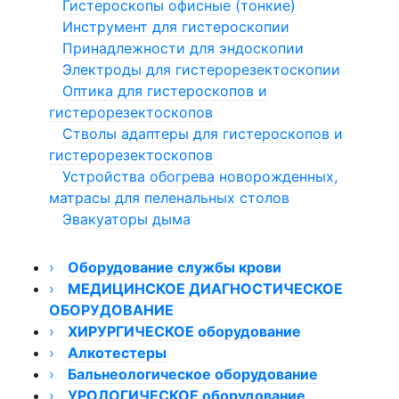
Гистероскопы офисные (тонкие)
Инструмент для гистероскопии
Принадлежности для эндоскопии
Электроды для гистерорезектоскопии
Оптика для гистероскопов и
гистерорезектоскопов
Стволы адаптеры для гистероскопов и
гистерорезектоскопов
Устройства обогрева новорожденных,
матрасы для пеленальных столов
Эвакуаторы дыма
›
Оборудование службы крови
›
Размораживатели плазмы
МЕДИЦИНСКОЕ ДИАГНОСТИЧЕСКОЕ
ОБОРУДОВАНИЕ
Миксер донорской крови
›
Аппарат для плазмафереза
Кардиостимулятор
ХИРУРГИЧЕСКОЕ оборудование
›
Счетчики лейкоцитарной формулы крови
Вибротестеры
›
Алкотестеры
Аппараты электрохирургические
›
Плазмоэкстрактор
›
›
Алкотестеры для медицинского
Бальнеологическое оборудование
ЭХВЧ и радиоволновые аппараты
Электроэнцефалографы
Отсасыватели хирургические
освидетельствования
›
Быстрозамораживатель плазмы
Гастроскан
Сшивающие и хирургические инструменты
Ванны/кушетки сухого гидромассажа
УРОЛОГИЧЕСКОЕ оборудование
Электроэнцефалограф Компакт-Нейро
Аппараты ЭХВЧ ФОТЕК
Медицинские отсасыватели Армед