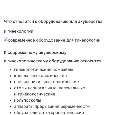
Фототерапевтические транскраниальные
Ингаляторы Альбедо
аппараты ELMEDLIFE
Прочее
Что относится к оборудованию для акушерства
и гинекологии
К современному акушерскому
и гинекологическому оборудованию относится:
гинекологические комбайны
кресла гинекологические
светильники гинекологические
столы неонатальные, пеленальные
и гинекологические
кольпоскопы
аппараты прерывания беременности
облучатели фототерапевтические