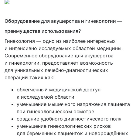
Мустанг
от gymna
Облучатели ртутно-кварцевые
Электротерапия от gymna
Аппарат лазерно-вакуумной терапии
Узормед-Б-3К
Криотерапия
Оборудование для акушерства и гинекологии —
Ультразвуковая терапия
Аппараты ультразвуковой терапии
преимущества использования?
Электрокардиостимуляторы наружные
Аппараты физиотерапевтические Мустанг
Аппараты для аромафитотерапии
Аппарат свето - лазерной терапии Бином
Гинекология — одно из наиболее интересных
Озонаторы медицинские
Аппараты магнито-свето-лазерной
и интенсивно исследуемых областей медицины.
терапии Милта
›
Аппараты КВЧ-ИК терапии
Современное оборудование для акушерства
Аппараты криотерапии
Блоки излучения БИ
Аппараты КВЧ-терапии Стелла
и гинекологии, предоставляет возможность
Аппараты электроанальгезии
Блок излучения БИМВ
Аппараты Спинор
для уникальных лечебно-диагностических
Аппараты электросна
Блоки излучения БИК
операций таких как:
›
Блоки излучения БИМ
Аппараты для электростимуляции
облегченный медицинской доступ
Аппараты рефлексотерапии
Блоки излучения БН-ВЛОК
Аппараты радиочастотной
к исследуемой области
электротерапии
Концентраторы кислородные
Блоки излучения БСМ
уменьшение мышечного напряжения пациента
Аппараты для интерференционной терапии
Измерители мощности
Нейростимуляторы
при гинекологическом осмотре
Аэроионизаторы
создание удобного диагностического поля
Аппараты биоритмостимуляции
уменьшение гинекологических рисков
›
Ингаляторы, небулайзеры
для беременных пациенток и новорождённых
Инфракрасные приборы
Ингаляторы Дельфин, ИНКО