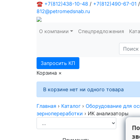
☎
+7(812)438-10-48
/
+7(812)490-67-01
/
812@petromedsnab.ru
О компании
Спецпредложения
Кат
Запросить КП
Корзина
×
В корзине нет ни одного товара
Главная
›
Каталог
›
Оборудование для ос
зернопереработки
›
ИК анализаторы
По
зв