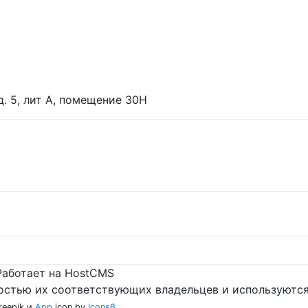
 д. 5, лит А, помещение 30Н
Работает на HostCMS
остью их соответствующих владельцев и используются
reepik и
App
icon by
Icons8