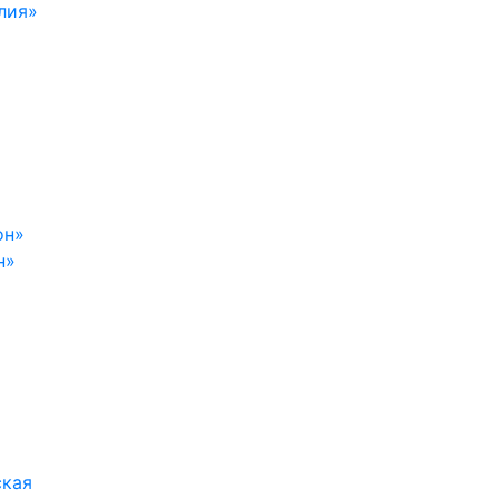
лия»
н»