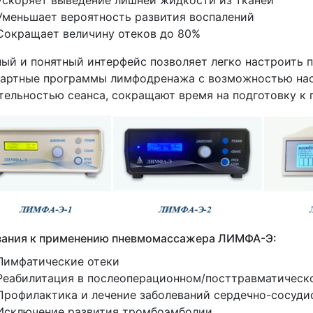
Уменьшает вероятность развития воспалений
Сокращает величину отеков до 80%
ый и понятный интерфейс позволяет легко настроить 
дартные программы лимфодренажа с возможностью нас
тельностью сеанса, сокращают время на подготовку к
зания к применению пневмомассажера ЛИМФА-Э:
Лимфатические отеки
Реабилитация в послеоперационном/посттравматическ
Профилактика и лечение заболеваний сердечно-сосуд
Исключение развития тромбоэмболии