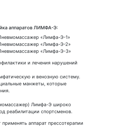
ейка аппаратов ЛИМФА-Э:
/Пневмомассажер
«Лимфа
-Э-1»
/Пневмомассажер
«Лимфа
-Э-2»
/Пневмомассажер
«Лимфа
-Э-3»
офилактики и лечения нарушений
мфатическую и венозную систему.
ециальные манжеты, которые
ния.
момассажер
) Лимфа-Э широко
од реабилитации спортсменов.
т применять аппарат прессотерапии