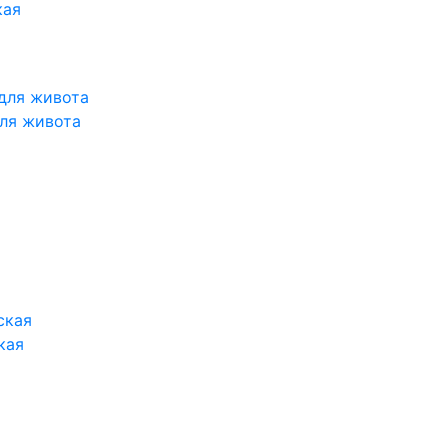
кая
ля живота
кая