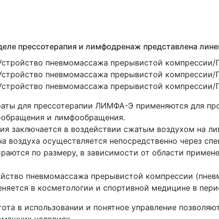
деле прессотерапия и лимфодренаж представлена лин
Устройство пневмомассажа прерывистой компрессии
Устройство пневмомассажа прерывистой компрессии
Устройство пневмомассажа прерывистой компрессии
аты для прессотерапии ЛИМФА-Э применяются для пр
ообращения и лимфообращения.
ия заключается в воздействии сжатым воздухом на ли
а воздуха осуществляется непосредственно через сп
раются по размеру, в зависимости от области примене
ойство пневмомассажа прерывистой компрессии
(пнев
няется в косметологии и спортивной медицине в пери
ота в использовании и понятное управление позволяю
омашних условиях.