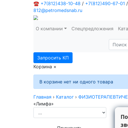
☎
+7(812)438-10-48
/
+7(812)490-67-01
/
812@petromedsnab.ru
О компании
Спецпредложения
Кат
Запросить КП
Корзина
×
В корзине нет ни одного товара
Главная
›
Каталог
›
ФИЗИОТЕРАПЕВТИЧЕС
«Лимфа»
По
зв