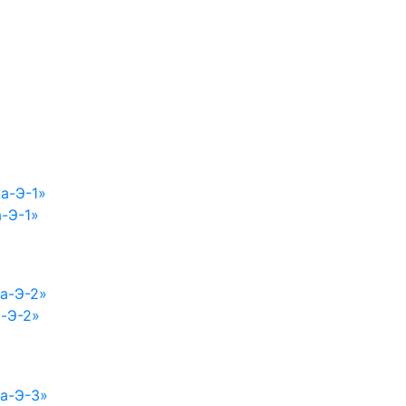
-Э-1»
-Э-2»