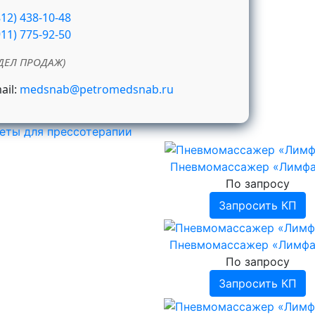
812) 438-10-48
911) 775-92-50
ДЕЛ ПРОДАЖ)
ail:
medsnab@petromedsnab.ru
еты для прессотерапии
Пневмомассажер «Лимфа
По запросу
Запросить КП
Пневмомассажер «Лимфа
По запросу
Запросить КП