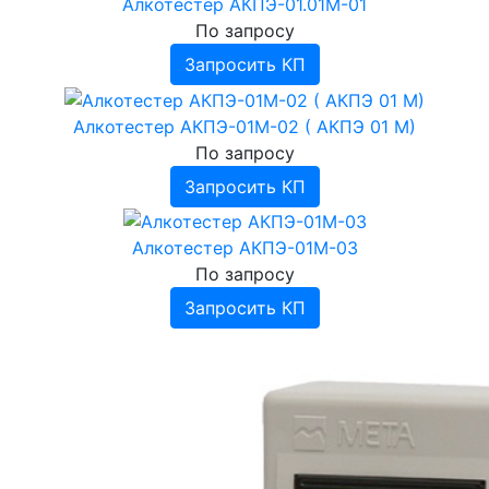
Алкотестер АКПЭ-01.01М-01
Аппараты для интерференционной терапии
Измерители мощности
Нейростимуляторы
По запросу
Аэроионизаторы
Запросить КП
Аппараты биоритмостимуляции
›
Ингаляторы, небулайзеры
Инфракрасные приборы
Ингаляторы Дельфин, ИНКО
Алкотестер АКПЭ-01М-02 ( АКПЭ 01 М)
Фототерапевтические транскраниальные
Ингаляторы Альбедо
По запросу
аппараты ELMEDLIFE
Запросить КП
Прочее
Алкотестер АКПЭ-01М-03
По запросу
Запросить КП