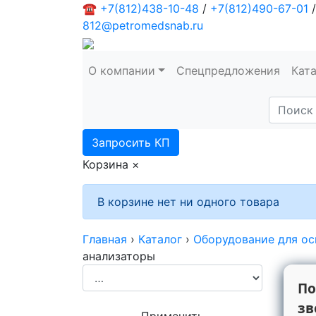
☎
+7(812)438-10-48
/
+7(812)490-67-01
/
812@petromedsnab.ru
О компании
Спецпредложения
Кат
Запросить КП
Корзина
×
В корзине нет ни одного товара
Главная
›
Каталог
›
Оборудование для ос
анализаторы
По
зв