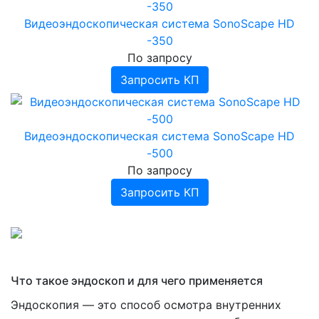
›
Ингаляторы, небулайзеры
Инфракрасные приборы
Ингаляторы Дельфин, ИНКО
Видеоэндоскопическая система SonoScape HD
Фототерапевтические транскраниальные
Ингаляторы Альбедо
-350
аппараты ELMEDLIFE
По запросу
Прочее
Запросить КП
Видеоэндоскопическая система SonoScape HD
-500
По запросу
Запросить КП
Что такое эндоскоп и для чего применяется
Эндоскопия — это способ осмотра внутренних