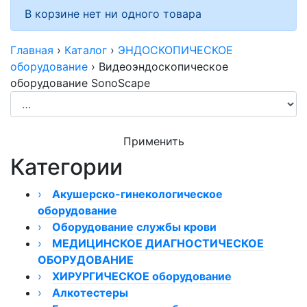
В корзине нет ни одного товара
Главная
›
Каталог
›
ЭНДОСКОПИЧЕСКОЕ
оборудование
›
Видеоэндоскопическое
оборудование SonoScape
Применить
Категории
›
Акушерско-гинекологическое
оборудование
›
›
Оборудование службы крови
Кольпоскопы
›
Видеокольпоскопы
Размораживатели плазмы
МЕДИЦИНСКОЕ ДИАГНОСТИЧЕСКОЕ
Кольпоскоп КС-02
ОБОРУДОВАНИЕ
Гинекологическое оборудование ТРИМА
Миксер донорской крови
Кольпоскопы КС-01
›
›
Аппарат для плазмафереза
Кардиостимулятор
ХИРУРГИЧЕСКОЕ оборудование
Кольпоскопы модели 050/054
Мониторы фетальные
›
›
Счетчики лейкоцитарной формулы крови
Вибротестеры
›
Алкотестеры
Кольпоскопы КС
Монитор фетальный Сономед
Кресла гинекологические
Аппараты электрохирургические