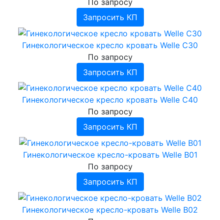
По запросу
Аэроионизаторы
Запросить КП
Аппараты биоритмостимуляции
›
Ингаляторы, небулайзеры
Инфракрасные приборы
Ингаляторы Дельфин, ИНКО
Гинекологическое кресло кровать Welle C30
Фототерапевтические транскраниальные
Ингаляторы Альбедо
По запросу
аппараты ELMEDLIFE
Запросить КП
Прочее
Гинекологическое кресло кровать Welle C40
По запросу
Запросить КП
Гинекологическое кресло-кровать Welle B01
По запросу
Запросить КП
Гинекологическое кресло-кровать Welle B02