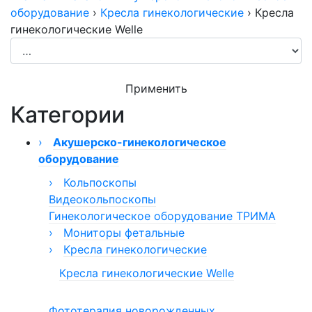
оборудование
›
Кресла гинекологические
›
Кресла
гинекологические Welle
Применить
Категории
›
Акушерско-гинекологическое
оборудование
›
Кольпоскопы
Видеокольпоскопы
Кольпоскоп КС-02
Гинекологическое оборудование ТРИМА
Кольпоскопы КС-01
›
Кольпоскопы модели 050/054
Мониторы фетальные
›
Кольпоскопы КС
Монитор фетальный Сономед
Кресла гинекологические
Кольпоскопы бинокулярные
Монитор фетальный ComenStar
Кресла гинекологические Welle
Фототерапия новорожденных