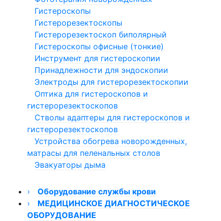
Гистероскопы
Гистерорезектоскопы
Гистерорезектоскоп биполярный
Гистероскопы офисные (тонкие)
Инструмент для гистероскопии
Принадлежности для эндоскопии
Электроды для гистерорезектоскопии
Оптика для гистероскопов и
гистерорезектоскопов
Стволы адаптеры для гистероскопов и
гистерорезектоскопов
Устройства обогрева новорожденных,
матрасы для пеленальных столов
Эвакуаторы дыма
›
Оборудование службы крови
›
Размораживатели плазмы
МЕДИЦИНСКОЕ ДИАГНОСТИЧЕСКОЕ
ОБОРУДОВАНИЕ
Миксер донорской крови