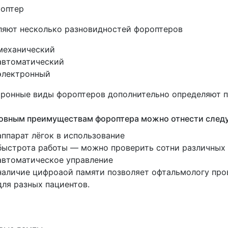
ляют несколько разновидностей фороптеров
механический
автоматический
электронный
ронные виды фороптеров дополнительно определяют п
новным преимуществам фороптера можно отнести след
аппарат лёгок в использование
быстрота работы — можно проверить сотни различных 
автоматическое управление
наличие цифроаой памяти позволяет офтальмологу про
для разных пациентов.