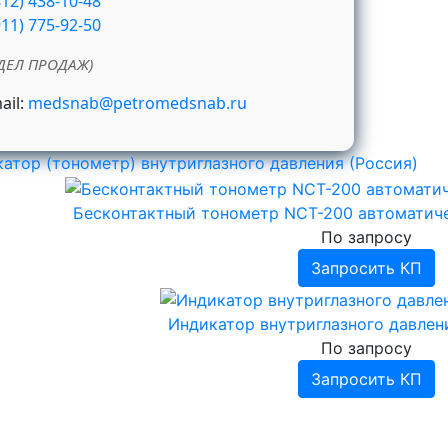
812) 438-10-48
911) 775-92-50
ДЕЛ ПРОДАЖ)
ail:
medsnab@petromedsnab.ru
атор (тонометр) внутриглазного давления (Россия)
Бесконтактный тонометр NCT-200 автоматичес
По запросу
Запросить КП
Индикатор внутриглазного давлен
По запросу
Запросить КП