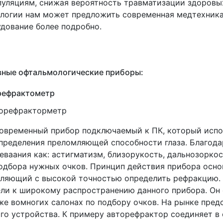
уляциям, снижая вероятность травматизации здоровых 
логии нам может предложить современная медтехник
дование более подробно.
вные офтальмологические приборы:
рефрактометр
современный прибор подключаемый к ПК, который исп
пределения преломляющей способности глаза. Благода
еваания как: астигматизм, близорукость, дальнозорко
одбора нужных очков. Принцип действия прибора осно
ляющий с высокой точностью определить рефракцию. 
ли к широкому распространению данного прибора. Он 
же вомногих салонах по подбору очков. На рынке пре
го устройства. К примеру авторефрактор соединяет в