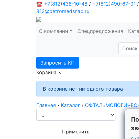
☎
+7(812)438-10-48
/
+7(812)490-67-01
/
812@petromedsnab.ru
О компании
Спецпредложения
Кат
Запросить КП
Корзина
×
В корзине нет ни одного товара
Главная
›
Каталог
›
ОФТАЛЬМОЛОГИЧЕСК
По
зв
Применить