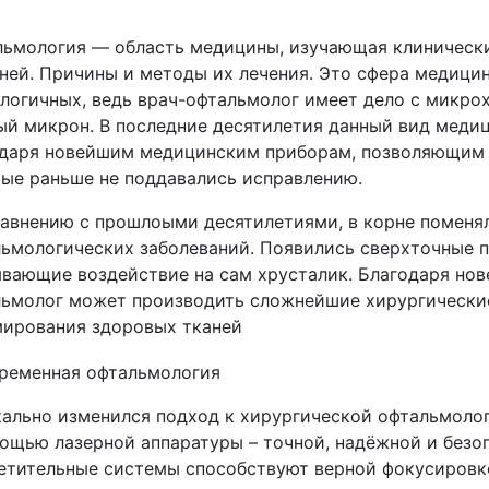
ьмология — область медицины, изучающая клинически
ней. Причины и методы их лечения. Это сфера медицин
логичных, ведь врач-офтальмолог имеет дело с микро
й микрон. В последние десятилетия данный вид медиц
даря новейшим медицинским приборам, позволяющим л
ые раньше не поддавались исправлению.
авнению с прошлоыми десятилетиями, в корне поменя
ьмологических заболеваний. Появились сверхточные п
вающие воздействие на сам хрусталик. Благодаря но
льмолог может производить сложнейшие хирургически
мирования здоровых тканей
ально изменился подход к хирургической офтальмолог
ощью лазерной аппаратуры – точной, надёжной и безо
етительные системы способствуют верной фокусировк