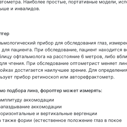
атометра. Наиболее простые, портативные модели, исп
ыше и инвалидов.
птер
ьмологический прибор для обследования глаз, измер
 для пациента. При обследование, пациент находится в
блицу офтальмолога на расстояние 6 метров, либо вбл
для чтения. При обследование оптометрист меняет ли
ойках достигается наилучшее зрение. Для определения
ьзует прибор ретиноскоп или авторефрактометр.
о подбора линз, фороптер может измерять:
амплитуду аккомодации
запаздывание аккомодации
горизонтальные и вертикальные вергенции
а также фории
(естественное
положение глаз в покое