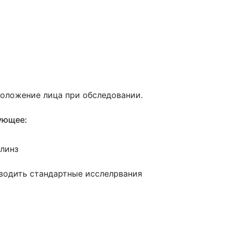
оложение лица при обследовании.
ующее:
линз
водить стандартные исслелрвания