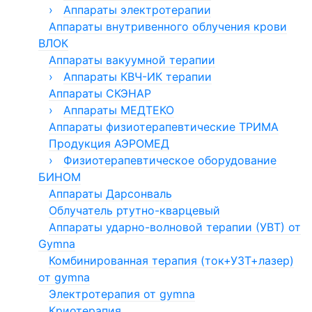
Эндовидеохирургические стойки для
терапевтические АЛП-01-"ЛАТОН"
›
›
Магнит МЕДТЕКО
Аппараты электротерапии
Аппараты прессотерапии и
урологии
лимфодренажа «Лимфа»
Аппараты внутривенного облучения крови
Аппарат Милта
Аппараты УЛЬТРАДАР
Инструменты для терапевтических
лазеров
ВЛОК
Аппараты прессотерапии
Аппараты ЭЛЭСКУЛАП
Манжеты для прессотерапии
Аппараты вакуумной терапии
Аппарат ЭЛАД
›
Аппарат ФОРЕЗ
Аппараты КВЧ-ИК терапии
Аппараты СКЭНАР
Аппараты Мустанг
Аппараты КВЧ-терапии Стелла
›
Аппараты Спинор
Аппараты МЕДТЕКО
Аппараты физиотерапевтические ТРИМА
Аппарат АФК
Продукция АЭРОМЕД
Аппарат высокочастотной магнитотерапии
›
Аппарат ДМВ-терапии
Физиотерапевтическое оборудование
БИНОМ
Аппараты низкочастотной магнитотерапии
Аппараты Дарсонваль
Аппараты СМВ-терапии
Аппараты лазерные терапевтические
УзорМед
Облучатель ртутно-кварцевый
Аппараты УВЧ-терапии
Аппараты ударно-волновой терапии (УВТ) от
Аппараты УЗТ-терапии
Аппараты лазерные терапевтические
УзорМед Б-2К
Gymna
Аппараты электротерапии
Комбинированная терапия (ток+УЗТ+лазер)
Ингалятор ИНКО
Аппараты лазерные терапевтические
Мустанг
от gymna
Облучатели ртутно-кварцевые
Электротерапия от gymna
Аппарат лазерно-вакуумной терапии
Узормед-Б-3К
Криотерапия