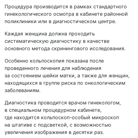
›
Блоки излучения БИМ
Аппараты для электростимуляции
Процедура производится в рамках стандартного
Аппараты рефлексотерапии
Блоки излучения БН-ВЛОК
Аппараты радиочастотной
гинекологического осмотра в кабинете районной
электротерапии
Концентраторы кислородные
Блоки излучения БСМ
поликлиники или в диагностическом центре.
Аппараты для интерференционной терапии
Измерители мощности
Нейростимуляторы
Аэроионизаторы
Каждая женщина должна проходить
Аппараты биоритмостимуляции
систематическую диагностику в качестве
›
Ингаляторы, небулайзеры
основного метода скринингового исследования.
Инфракрасные приборы
Ингаляторы Дельфин, ИНКО
Особенно кольпоскопия показана после
Фототерапевтические транскраниальные
Ингаляторы Альбедо
проведенного лечения для наблюдения
аппараты ELMEDLIFE
за состоянием шейки матки, а также для женщин,
Прочее
находящихся в группе риска по онкологическим
заболеваниям.
Диагностика проводится врачом гинекологом,
в специальном процедурном кабинете,
где находится кольпоскоп-особый микроскоп
на штативе с подсветкой, с возможностью
увеличения изображения в десятки раз.