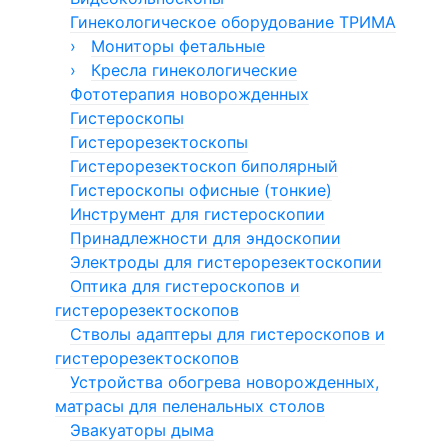
Гинекологическое оборудование ТРИМА
›
Мониторы фетальные
›
Монитор фетальный Сономед
Кресла гинекологические
Фототерапия новорожденных
Монитор фетальный ComenStar
Кресла гинекологические Welle
Гистероскопы
Гистерорезектоскопы
Гистерорезектоскоп биполярный
Гистероскопы офисные (тонкие)
Инструмент для гистероскопии
Принадлежности для эндоскопии
Электроды для гистерорезектоскопии
Оптика для гистероскопов и
гистерорезектоскопов
Стволы адаптеры для гистероскопов и
гистерорезектоскопов
Устройства обогрева новорожденных,
матрасы для пеленальных столов
Эвакуаторы дыма