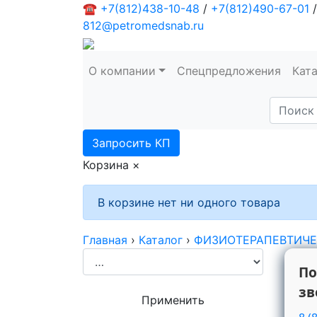
☎
+7(812)438-10-48
/
+7(812)490-67-01
/
812@petromedsnab.ru
О компании
Спецпредложения
Кат
Запросить КП
Корзина
×
В корзине нет ни одного товара
Главная
›
Каталог
›
ФИЗИОТЕРАПЕВТИЧЕС
По
зв
Применить