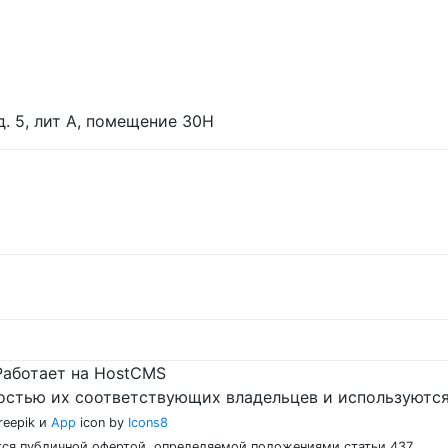
 д. 5, лит А, помещение 30Н
Работает на HostCMS
остью их соответствующих владельцев и используются
reepik и
App
icon by
Icons8
ются публичной офертой, определяемой положениями статьи 437