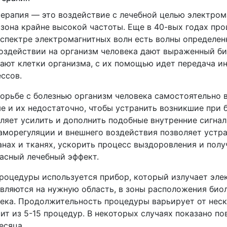
ерапия — это воздействие с лечебной целью электро
зона крайне высокой частоты. Еще в 40-вых годах про
 спектре электромагнитных волн есть волны определе
оздействии на организм человека дают выраженный би
ают клетки организма, с их помощью идет передача и
ссов.
орьбе с болезнью организм человека самостоятельно 
е и их недостаточно, чтобы устранить возникшие при 
ляет усилить и дополнить подобные внутренние сигна
аморегуляции и внешнего воздействия позволяет устр
анах и тканях, ускорить процесс выздоровления и полу
асный лечебный эффект.
роцедуры используется прибор, который излучает эле
вляются на нужную область, в зоны расположения биол
ека. Продолжительность процедуры варьирует от неск
ит из 5-15 процедур. В некоторых случаях показано п
есяца.