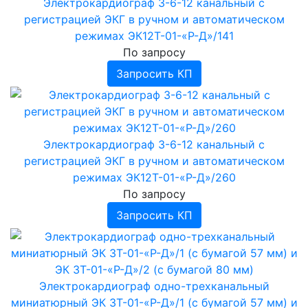
Электрокардиограф 3-6-12 канальный с
Узормед-Б-3К
Криотерапия
регистрацией ЭКГ в ручном и автоматическом
Ультразвуковая терапия
Аппараты ультразвуковой терапии
режимах ЭК12Т-01-«Р-Д»/141
Электрокардиостимуляторы наружные
Аппараты физиотерапевтические Мустанг
По запросу
Аппараты для аромафитотерапии
Аппарат свето - лазерной терапии Бином
Запросить КП
Озонаторы медицинские
Аппараты магнито-свето-лазерной
терапии Милта
›
Аппараты КВЧ-ИК терапии
Аппараты криотерапии
Блоки излучения БИ
Аппараты КВЧ-терапии Стелла
Аппараты электроанальгезии
Блок излучения БИМВ
Аппараты Спинор
Аппараты электросна
Блоки излучения БИК
Электрокардиограф 3-6-12 канальный с
›
Блоки излучения БИМ
Аппараты для электростимуляции
регистрацией ЭКГ в ручном и автоматическом
Аппараты рефлексотерапии
Блоки излучения БН-ВЛОК
Аппараты радиочастотной
режимах ЭК12Т-01-«Р-Д»/260
электротерапии
Концентраторы кислородные
Блоки излучения БСМ
По запросу
Аппараты для интерференционной терапии
Измерители мощности
Нейростимуляторы
Запросить КП
Аэроионизаторы
Аппараты биоритмостимуляции
›
Ингаляторы, небулайзеры
Инфракрасные приборы
Ингаляторы Дельфин, ИНКО
Электрокардиограф одно-трехканальный
Фототерапевтические транскраниальные
Ингаляторы Альбедо
миниатюрный ЭК 3Т-01-«Р-Д»/1 (с бумагой 57 мм) и
аппараты ELMEDLIFE