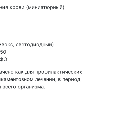
ния крови
(миниатюрный
)
Авокс
, светодиодный)
450
УФО
ачено как для профилактических
икаментозном лечении, в период
 всего организма.