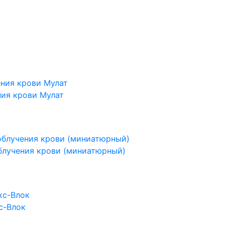
ния крови Мулат
блучения крови (миниатюрный)
с-Влок