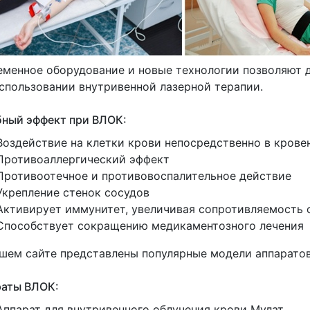
менное оборудование и новые технологии позволяют 
спользовании внутривенной лазерной терапии.
ный эффект при ВЛОК:
Воздействие на клетки крови непосредственно в крове
Противоаллергический эффект
Противоотечное и противовоспалительное действие
Укрепление стенок сосудов
Активирует иммунитет, увеличивая сопротивляемость 
Способствует сокращению медикаментозного лечения
шем сайте представлены популярные модели аппаратов
раты ВЛОК:
Аппарат для внутривенного облучения крови Мулат