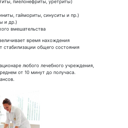
титы
, пиелонефриты, уретриты)
иниты
, гаймориты, синуситы и пр.)
ы и др.)
кого вмешательства
величивает время нахождения
ет стабилизации общего состояния
ационаре любого лечебного учреждения,
реднем от 10 минут до получаса.
ансов.