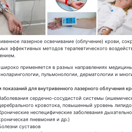
ивенное лазерное освечивание
(облучение
) крови, со
мых эффективных методов терапевтического воздейст
ением.
широко применяется в разных направлениях медицины:
ноларингологии, пульмонологии, дерматологии и многи
 показаний для внутривенного лазерного облучения кр
Заболевания сердечно-сосудистой системы
(ишемичес
церебрального кровотока, повышенный уровень липидов
Хронические неспецифические заболевания дыхательн
хроническая пневмония и др.)
Болезни суставов