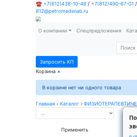
☎
+7(812)438-10-48
/
+7(812)490-67-01
/
812@petromedsnab.ru
О компании
Спецпредложения
Кат
Запросить КП
Корзина
×
В корзине нет ни одного товара
Главная
›
Каталог
›
ФИЗИОТЕРАПЕВТИЧЕС
По
зв
Применить