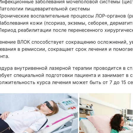
Инфекционные заболевания мочеполовой системы
(цис
Патологии пищеварительной системы
Хронические воспалительные процессы ЛОР-органов
(р
Заболевания кожи
(псориаз
, экземы, себорея, дерматит
Период реабилитации после перенесенного хирургичес
енение ВЛОК способствует сокращению осложнений, у
евания в ремиссии, сокращает срок лечения и помога
нта.
дура внутривенной лазерной терапии проводится в ст
ебует специальной подготовки пациента и занимает в с
лжительность курса лечения может быть от 7 до 15 се