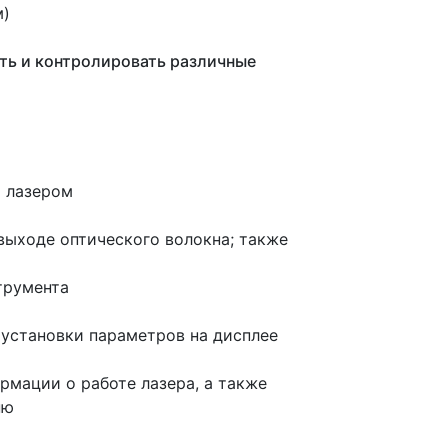
м)
ать и контролировать различные
я лазером
выходе оптического волокна; также
трумента
 установки параметров на дисплее
мации о работе лазера, а также
ню