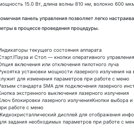
мощность
15.0 Вт, длина волны 810 нм, волокно 600 мк
омичная панель управления позволяет легко настраив
етры в процессе проведения процедуры.
Индикаторы текущего состояния аппарата
Старт/Пауза и Стоп — кнопки оперативного управлени
Опция включения или отключения пилотного луча
Рукоятка установки мощности лазерного излучения на 
служит для изменения параметров при работе с меню
Разъем стандарта SMA для подключения лазерного инс
Кнопка экстренного выключения лазерного излучения
Ключ блокировки лазерного излученияКнопки выбора и
при работе с меню
Жидкокристаллический дисплей для отображения инфор
для задания необходимых параметров при работе с ме