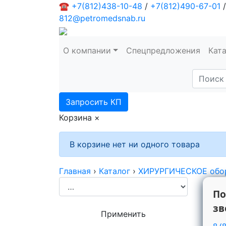
☎
+7(812)438-10-48
/
+7(812)490-67-01
/
812@petromedsnab.ru
О компании
Спецпредложения
Кат
Запросить КП
Корзина
×
В корзине нет ни одного товара
Главная
›
Каталог
›
ХИРУРГИЧЕСКОЕ обо
По
зв
Применить