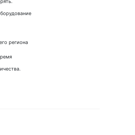
рять.
оборудование
его региона
время
ичества.