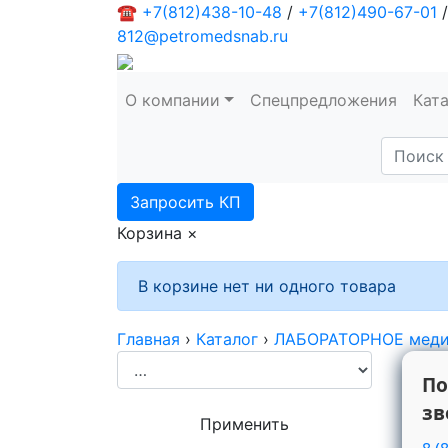
☎
+7(812)438-10-48
/
+7(812)490-67-01
/
812@petromedsnab.ru
О компании
Спецпредложения
Кат
Запросить КП
Корзина
×
В корзине нет ни одного товара
Главная
›
Каталог
›
ЛАБОРАТОРНОЕ меди
По
зв
Применить