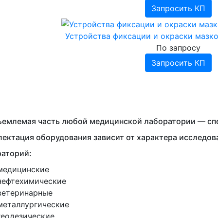
Запросить КП
Устройства фиксации и окраски мазк
По запросу
Запросить КП
емлемая часть любой медицинской лаборатории — спе
ектация оборудования зависит от характера исследо
раторий:
медицинские
нефтехимические
ветеринарные
металлургические
геодезические