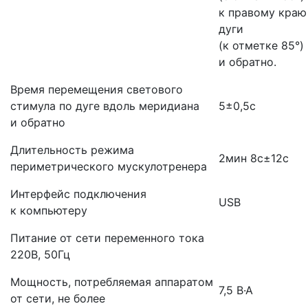
к правому краю
дуги
(к
отметке 85°)
и обратно.
Время перемещения светового
стимула по дуге вдоль меридиана
5±0,5с
и обратно
Длительность режима
2мин 8с±12с
периметрического мускулотренера
Интерфейс подключения
USB
к компьютеру
Питание от сети переменного тока
220В, 50Гц
Мощность, потребляемая аппаратом
7,5 В·А
от сети, не более