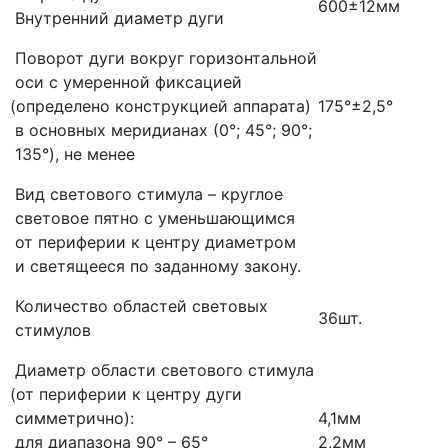
600±12мм
Внутренний диаметр дуги
Поворот дуги вокруг горизонтальной
оси с умеренной фиксацией
(определено
конструкцией аппарата)
175°±2,5°
в основных меридианах
(0
°; 45°; 90°;
135°), не менее
Вид светового стимула – круглое
световое пятно с уменьшающимся
от периферии к центру диаметром
и светящееся по заданному закону.
Количество областей световых
36шт.
стимулов
Диаметр области светового стимула
(от
периферии к центру дуги
симметрично):
4,1мм
для диапазона 90° – 65°
2,2мм