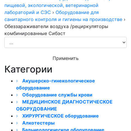
пищевой, экологической, ветеринарной
лабораторий и СЭС
›
Оборудование для
санитарного контроля и гигиены на производстве
›
Обеззараживатели воздуха /рециркуляторы
комбинированные Сибэст
Применить
Категории
›
Акушерско-гинекологическое
оборудование
›
›
Оборудование службы крови
Кольпоскопы
›
Видеокольпоскопы
Размораживатели плазмы
МЕДИЦИНСКОЕ ДИАГНОСТИЧЕСКОЕ
Кольпоскоп КС-02
ОБОРУДОВАНИЕ
Гинекологическое оборудование ТРИМА
Миксер донорской крови
Кольпоскопы КС-01
›
›
Аппарат для плазмафереза
Кардиостимулятор
ХИРУРГИЧЕСКОЕ оборудование
Кольпоскопы модели 050/054
Мониторы фетальные
›
›
Счетчики лейкоцитарной формулы крови
Вибротестеры
›
Алкотестеры
Кольпоскопы КС
Монитор фетальный Сономед
Кресла гинекологические
Аппараты электрохирургические
›
Фототерапия новорожденных
Плазмоэкстрактор
›
›
Алкотестеры для медицинского
Бальнеологическое оборудование
Кольпоскопы бинокулярные
Монитор фетальный ComenStar
Кресла гинекологические Welle
ЭХВЧ и радиоволновые аппараты
Электроэнцефалографы
Отсасыватели хирургические