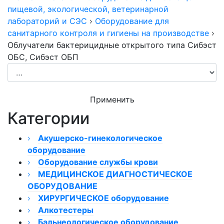
пищевой, экологической, ветеринарной
лабораторий и СЭС
›
Оборудование для
санитарного контроля и гигиены на производстве
›
Облучатели бактерицидные открытого типа Сибэст
ОБС, Сибэст ОБП
Применить
Категории
›
Акушерско-гинекологическое
оборудование
›
›
Оборудование службы крови
Кольпоскопы
›
Видеокольпоскопы
Размораживатели плазмы
МЕДИЦИНСКОЕ ДИАГНОСТИЧЕСКОЕ
Кольпоскоп КС-02
ОБОРУДОВАНИЕ
Гинекологическое оборудование ТРИМА
Миксер донорской крови
Кольпоскопы КС-01
›
›
Аппарат для плазмафереза
Кардиостимулятор
ХИРУРГИЧЕСКОЕ оборудование
Кольпоскопы модели 050/054
Мониторы фетальные
›
›
Счетчики лейкоцитарной формулы крови
Вибротестеры
›
Алкотестеры
Кольпоскопы КС
Монитор фетальный Сономед
Кресла гинекологические
Аппараты электрохирургические
›
Фототерапия новорожденных
Плазмоэкстрактор
›
›
Алкотестеры для медицинского
Бальнеологическое оборудование
Кольпоскопы бинокулярные
Монитор фетальный ComenStar
Кресла гинекологические Welle
ЭХВЧ и радиоволновые аппараты
Электроэнцефалографы
Отсасыватели хирургические