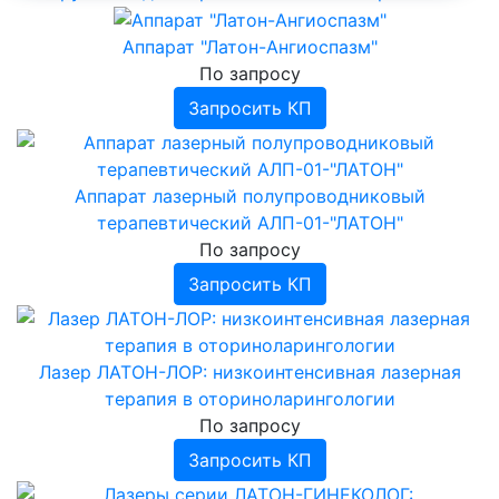
›
Приборы для определения числа падения (
Аппараты ИВЛ для детей и
Пульсоксиметры Мицар-Пульс
Дефибрилляторы
ПЧП )
новорожденных
Дефибрилляторы Nihon Kohden (Япония)
Аппарат "Латон-Ангиоспазм"
Проведение лабораторных анализов
Аппараты ИВЛ портативные
Дефибриллятор-монитор COMEN
По запросу
Аппараты ингаляционного наркоза
Дефибрилляторы АКСИОН
Запросить КП
Аппарат лазерный полупроводниковый
терапевтический АЛП-01-"ЛАТОН"
По запросу
Запросить КП
Лазер ЛАТОН-ЛОР: низкоинтенсивная лазерная
терапия в оториноларингологии
По запросу
Запросить КП