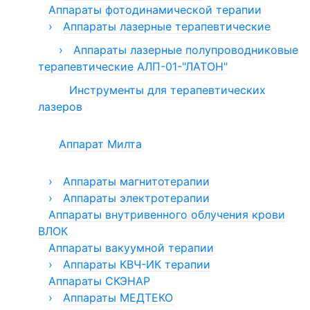
Тангенторы
Цисторезектоскоп биполярный
Восходящий душ
Аппараты фотодинамической терапии
Аппараты прессотерапии и лимфодренажа
Ванны медицинские
Цисторезектоскопы (резектоскопы)
Души Шарко «Вуокса»
Pulsepress Physio
›
Аппараты лазерные терапевтические
Электроды для резектоскопии
Пневмомассажер ПМ
›
Аппараты лазерные полупроводниковые
Эндовидеохирургические стойки для
›
Аппараты прессотерапии и
терапевтические АЛП-01-"ЛАТОН"
урологии
лимфодренажа «Лимфа»
Инструменты для терапевтических
Аппараты прессотерапии
Манжеты для прессотерапии
лазеров
Аппарат Милта
›
Аппараты магнитотерапии
›
Магнит МЕДТЕКО
Аппараты электротерапии
Аппараты внутривенного облучения крови
Аппараты УЛЬТРАДАР
ВЛОК
Аппараты ЭЛЭСКУЛАП
Аппараты вакуумной терапии
Аппарат ЭЛАД
›
Аппарат ФОРЕЗ
Аппараты КВЧ-ИК терапии
Аппараты СКЭНАР
Аппараты Мустанг
Аппараты КВЧ-терапии Стелла
›
Аппараты Спинор
Аппараты МЕДТЕКО